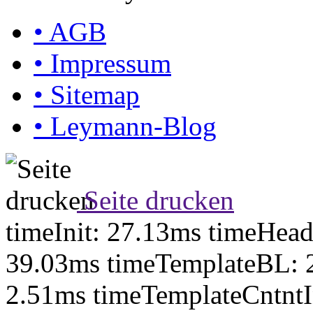
•
AGB
•
Impressum
•
Sitemap
•
Leymann-Blog
Seite drucken
timeInit: 27.13ms timeHea
39.03ms timeTemplateBL: 
2.51ms timeTemplateCntntI