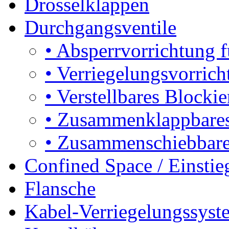
Drosselklappen
Durchgangsventile
•
Absperrvorrichtung f
•
Verriegelungsvorrich
•
Verstellbares Blocki
•
Zusammenklappbares
•
Zusammenschiebbares
Confined Space / Einsti
Flansche
Kabel-Verriegelungssyst