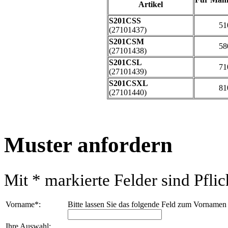
Artikel
S201CSS
51
(27101437)
S201CSM
58
(27101438)
S201CSL
71
(27101439)
S201CSXL
81
(27101440)
Muster anfordern
Mit
*
markierte Felder sind Pflich
Vorname
*
:
Bitte lassen Sie das folgende Feld zum Vornamen
Ihre Auswahl: