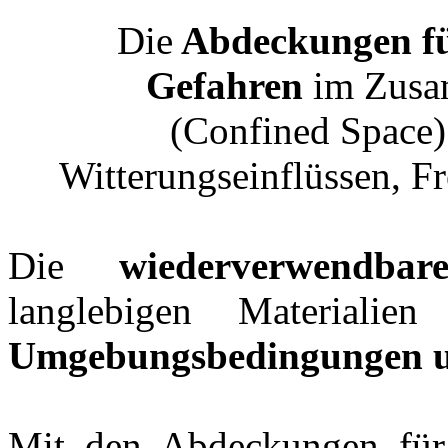
Die
Abdeckungen für
Gefahren
im Zusa
(Confined Space)
Witterungseinflüssen, F
Die
wiederverwendb
langlebigen Materiali
Umgebungsbedingungen u
Mit den Abdeckungen für E