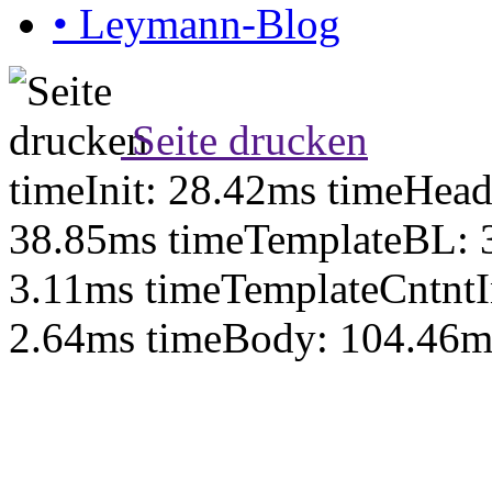
•
Leymann-Blog
Seite drucken
timeInit: 28.42ms timeHea
38.85ms timeTemplateBL: 
3.11ms timeTemplateCntntI
2.64ms timeBody: 104.46m