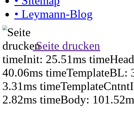
•
Sitemap
•
Leymann-Blog
Seite drucken
timeInit: 25.51ms timeHea
40.06ms timeTemplateBL: 
3.31ms timeTemplateCntntI
2.82ms timeBody: 101.52m