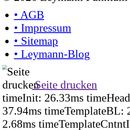
•
AGB
•
Impressum
•
Sitemap
•
Leymann-Blog
Seite drucken
timeInit: 26.33ms timeHea
37.94ms timeTemplateBL: 
2.68ms timeTemplateCntntI