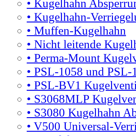
•
Kugelhahn Absperru
•
Kugelhahn-Verriegel
•
Muffen-Kugelhahn
•
Nicht leitende Kuge
•
Perma-Mount Kugelv
•
PSL-1058 und PSL-
•
PSL-BV1 Kugelventil
•
S3068MLP Kugelvent
•
S3080 Kugelhahn Ab
•
V500 Universal-Verr