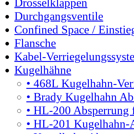
Drosselklappen
Durchgangsventile
Confined Space / Einsti
Flansche
Kabel-Verriegelungssyst
Kugelhähne
•
468L Kugelhahn-Ver
•
Brady Kugelhahn Ab
•
HL-200 Absperrung 
•
HL-201 Kugelhahn-A