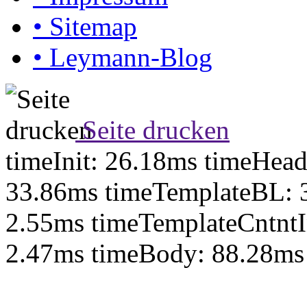
•
Sitemap
•
Leymann-Blog
Seite drucken
timeInit: 26.18ms timeHea
33.86ms timeTemplateBL: 
2.55ms timeTemplateCntntI
2.47ms timeBody: 88.28ms